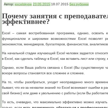
Автор:
excelskype
23.05.2015
18.07.2015
Без рубрики
Почему занятия с преподавате
эффективнее?
Excel – самая востребованная программа, однако, освоить 
функционалом и широкими возможностями Excel позволят р
экономистов, менеджеров, бухгалтеров, финансистов, аналитико
На начальной стадии изучающий Excel человек задается относи
в Excel, как сделать таблицу в Excel, как вставить лист или строку
Однако, если Ваша работа связана с Excel (Вы существенную ча
вскоре вопросы становятся все сложнее и сложнее.
На то, чтобы разобраться, уходит неоправданно много времени
бывает, что из-за нехватки знаний по Excel возникают ошибки в р
свой бизнес) или даже к увольнению с работы (если Вы работаете
То есть, очевидно, что максимально эффективно можно изучать
только, если
есть возможность обратиться к профессионалу