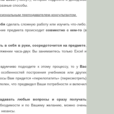
 разные способы.
ссиональным преподавателем-консультантом.
ебя
сделать сложную работу или изучить что-либо.
чение предмета происходит
совместно с кем-то
(в
ть в себя в руки, сосредоточится на предмете
,
тяжении часа-двух Вы занимаетесь только Excel и
 вдумчиво подходите к этому процессу, то у
Вас
 особенностей построения учебников или других
росы Вам придется «перелопатить» (пересмотреть)
телен, что предвидел Ваши потребности и включил
задавать любые вопросы и сразу получать
еобходимости и по Вашему желанию, можно очень
е нюансы.