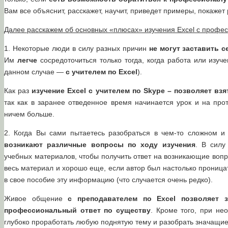
Вам все объяснит, расскажет, научит, приведет примеры, покажет
Далее расскажем об основных «плюсах» изучения Excel с профе
1. Некоторые люди в силу разных причин
не могут заставить с
Им
легче
сосредоточиться только тогда, когда работа или изу
данном случае —
с учителем по Excel
).
Как раз
изучение Excel с учителем по
Skype
– позволяет взя
так как в заранее отведенное время начинается урок и на про
ничем больше.
2. Когда Вы сами пытаетесь разобраться в чем-то сложном и
возникают различные вопросы по ходу изучения
. В силу
учебных материалов, чтобы получить ответ на возникающие воп
весь материал и хорошо еще, если автор был настолько проница
в свое пособие эту информацию (что случается очень редко).
Живое общение
с преподавателем по Excel позволяет 
профессиональный ответ по существу
. Кроме того, при н
глубоко проработать любую поднятую тему и разобрать значащи