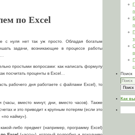
Г
п
лем по Excel
Б
п
т
ее с нуля нет так уж просто. Обладая богатым
О
ешать задачи, возникающие в процессе работы
р
в…
П
тельно простыми вопросами: как написать формулу
с
, как посчитать проценты в Excel…
Поиск
сть рабочего дня работаете с файлами Excel), то
Поиск
Как вы
 (часы, вместо минут, дни, вместо часов). Также
асчетах и это приводит к крупным потерям (если это
 «по найму»).
 какой-либо предмет (например, программу Excel)
 по
Excel
(«ассу»), который подробно и доходчиво