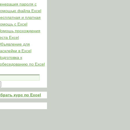
енерация пароля с
омощью файла Excel
есплатная и платная
омощь с Excel
Помощь прохождения
еста Excel
бъявление для
асклейки в Excel
одготовка к
обеседованию по Excel
брать курс по Excel