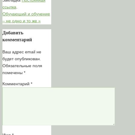
ссылка
.
Обучающий и обучение
– не одно и то же
»
Добавить
комментарий
Ваш адрес email не
будет опубликован.
Обязательные поля
помечены
*
Комментарий
*
Имя
*