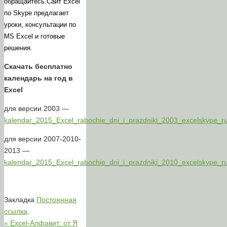
обращайтесь.
Сайт Excel
по Skype предлагает
уроки, консультации по
MS Excel и готовые
решения.
Скачать бесплатно
календарь на год в
Excel
для версии 2003 —
kalendar_2015_Excel_rabochie_dni_i_prazdniki_2003_excelskype_r
для версии 2007-2010-
2013 —
kalendar_2015_Excel_rabochie_dni_i_prazdniki_2010_excelskype_r
Закладка
Постоянная
ссылка
.
«
Excel-Алфавит: от Я